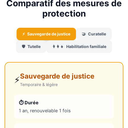
Comparatif des mesures de
protection
⚡
Sauvegarde de justice
🤝
Curatelle
🛡️
Tutelle
👨‍👩‍👧
Habilitation familiale
Sauvegarde de justice
⚡
Temporaire & légère
⏱️ Durée
1 an, renouvelable 1 fois