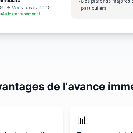
mmédiate
•
Des plafonds majorés 
0€ → Vous payez 100€
particuliers
uée instantanément !
vantages de l'avance imm

📊