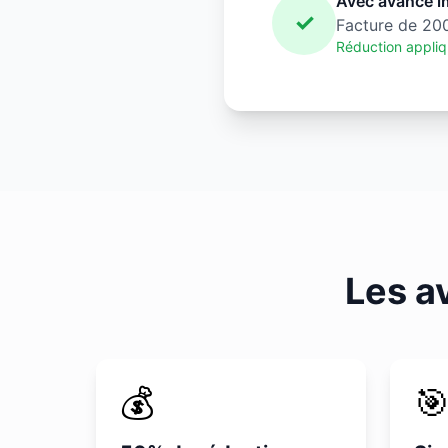
Avec avance i
✓
Facture de 20
Réduction appliq
Les a
💰
