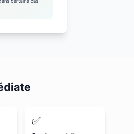
dans certains cas
édiate
✅