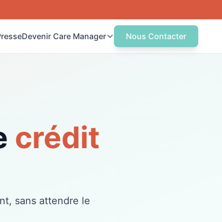
Presse
Devenir Care Manager
Nous Contacter
uvrez votre Agence
ncez votre agence de Care
anagement
tre centre de formation
rmez-vous au métier de Care
e
crédit
nager
t, sans attendre le