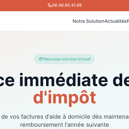
06.49.60.41.99
Notre Solution
Actualités
O
La
M
💳 Nouveau service Urssaf
No
Fo
ce immédiate d
Ma
d'impôt
e vos factures d'aide à domicile dès maintenan
remboursement l'année suivante