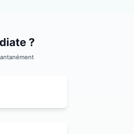
diate ?
stantanément