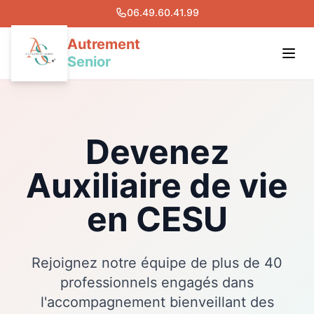
06.49.60.41.99
Autrement
Senior
Notre Solution
Devenez
Actualités
Auxiliaire de vie
Presse
en CESU
Devenir Care Manager
Ouvrez votre Agence
Rejoignez notre équipe de plus de 40
Nous Contacter
professionnels engagés dans
Notre centre de formation
l'accompagnement bienveillant des