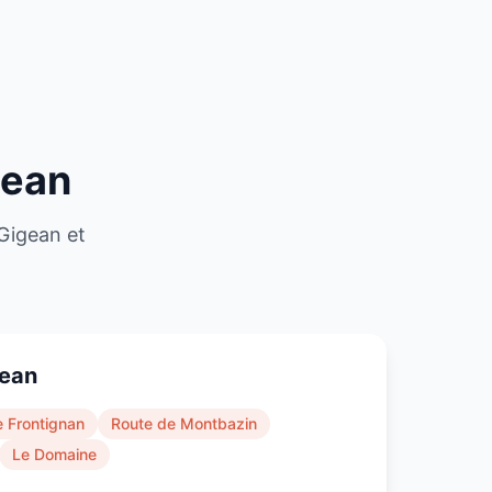
gean
Gigean
et
ean
 Frontignan
Route de Montbazin
Le Domaine