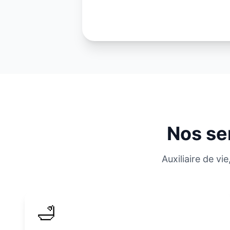
Nos se
Auxiliaire de v
🛁