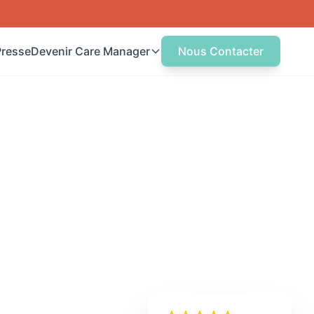
Presse
Devenir Care Manager
Nous Contacter
uvrez votre Agence
ncez votre agence de Care
anagement
tre centre de formation
rmez-vous au métier de Care
nager