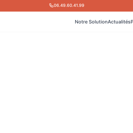
06.49.60.41.99
Notre Solution
Actualités
O
La
M
No
Fo
Ma
vie à
ile personnalisé