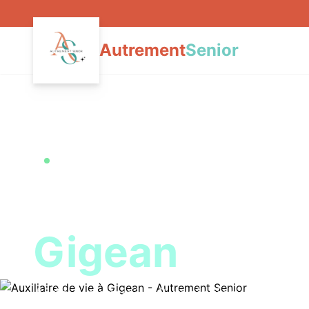
Autrement
Senior
Accueil
›
Auxiliaire de vie
Gigean
Intervention sous 48h à
Gigean
Auxiliaire de 
Gigean
Aide à domicile & maintien à domic