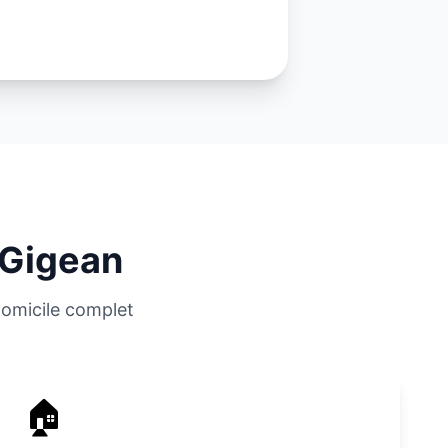
Gigean
domicile complet
🏠