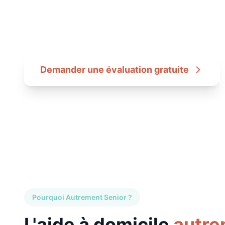
Un service d'aide à domicile
coordonné pa
prix de l'accompagnement, sans surcoût d
Demander une évaluation gratuite
Tarif transparent : 22€/h en CESU • Dans le cadre de l'offre 
Pourquoi Autrement Senior ?
L'aide à domicile
autre