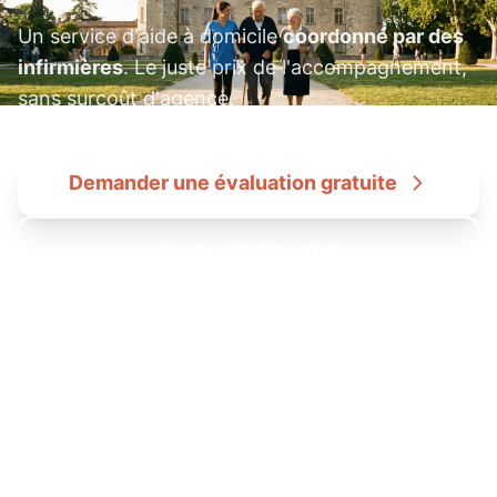
Un service d'aide à domicile
coordonné par des
infirmières
. Le juste prix de l'accompagnement,
sans surcoût d'agence.
Demander une évaluation gratuite
06 49 60 41 99
Tarif transparent : 22€/h en CESU • Dans le cadre de l'offre
Coordination