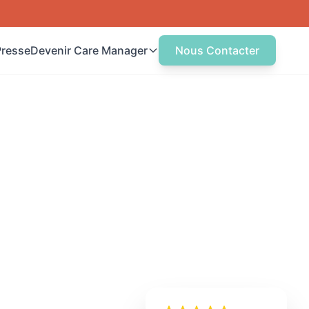
Presse
Devenir Care Manager
Nous Contacter
uvrez votre Agence
ncez votre agence de Care
anagement
tre centre de formation
rmez-vous au métier de Care
nager