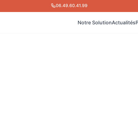
06.49.60.41.99
Notre Solution
Actualités
O
La
M
No
Fo
Ma
vie à
ile personnalisé