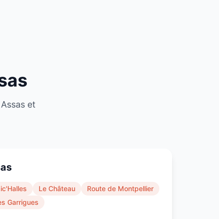
sas
e
Assas
et
as
c'Halles
Le Château
Route de Montpellier
es Garrigues