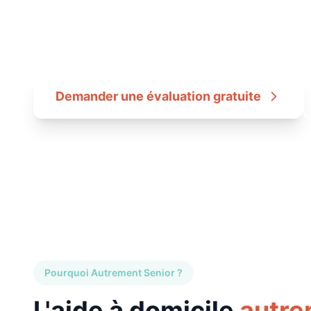
Un service d'aide à domicile
coordonné pa
prix de l'accompagnement, sans surcoût d
Demander une évaluation gratuite
Tarif transparent : 22€/h en CESU • Dans le cadre de l'offre 
Pourquoi Autrement Senior ?
L'aide à domicile
autre