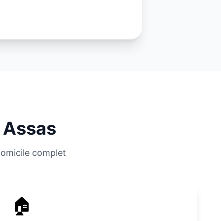
à
Assas
domicile complet
🏠