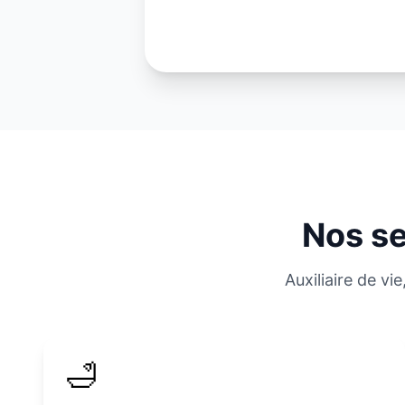
Nos se
Auxiliaire de v
🛁