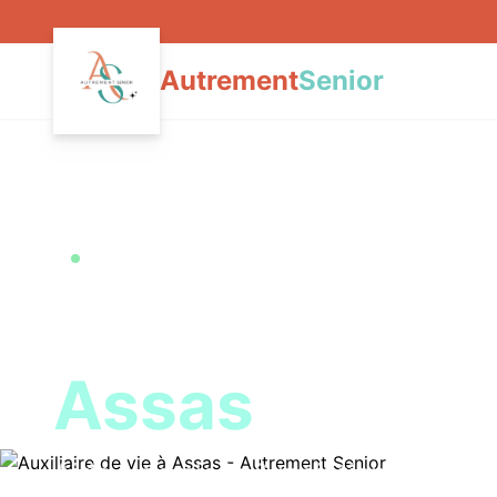
Autrement
Senior
Accueil
›
Auxiliaire de vie
Assas
Intervention sous 48h à
Assas
Auxiliaire de 
Assas
Aide à domicile & maintien à domic