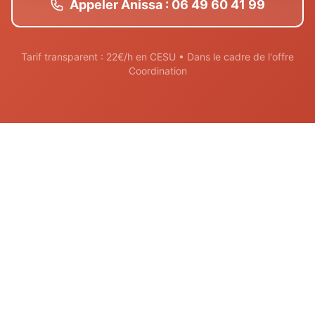
Appeler Anissa : 06 49 60 41 99
Tarif transparent : 22€/h en CESU • Dans le cadre de l'offre
Coordination