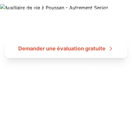
Un service d'aide à domicile
coordonné par des
infirmières
. Le juste prix de l'accompagnement,
sans surcoût d'agence.
Demander une évaluation gratuite
06 49 60 41 99
Tarif transparent : 22€/h en CESU • Dans le cadre de l'offre
Coordination