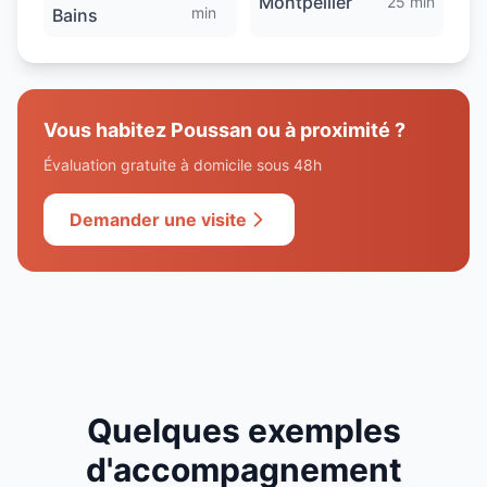
Montpellier
25 min
min
Bains
Vous habitez
Poussan
ou à proximité ?
Évaluation gratuite à domicile sous 48h
Demander une visite
Quelques exemples
d'accompagnement