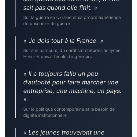
sait pas quand elle finit. »
Sur la guerre en Ukraine et sa propre expérience
de prisonnier de guerre
« Je dois tout à la France. »
Sur son parcours, du certificat d'études au lycée
Henri-IV puis à l'école d'ingénieurs
« Il a toujours fallu un peu
d'autorité pour faire marcher une
entreprise, une machine, un pays.
»
Sur la politique contemporaine et le besoin de
dignité institutionnelle
« Les jeunes trouveront une