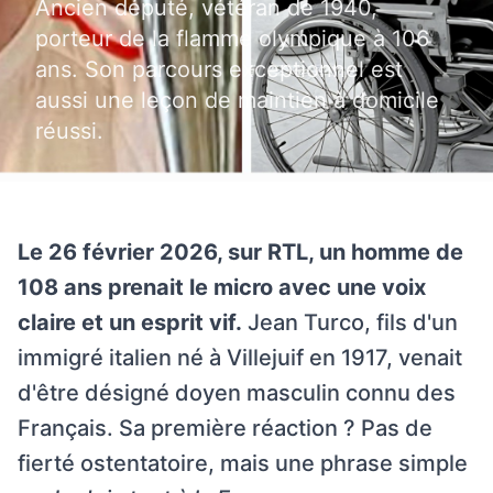
Ancien député, vétéran de 1940,
porteur de la flamme olympique à 106
ans. Son parcours exceptionnel est
aussi une leçon de maintien à domicile
réussi.
Le 26 février 2026, sur RTL, un homme de
108 ans prenait le micro avec une voix
claire et un esprit vif.
Jean Turco, fils d'un
immigré italien né à Villejuif en 1917, venait
d'être désigné doyen masculin connu des
Français. Sa première réaction ? Pas de
fierté ostentatoire, mais une phrase simple