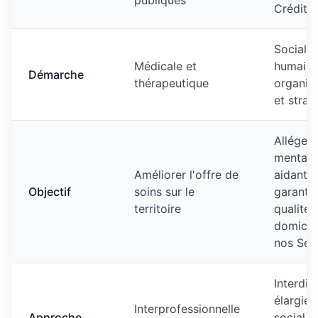
publiques
Crédit 
Sociale,
Médicale et
humaine
Démarche
thérapeutique
organisa
et strat
Alléger 
mentale
Améliorer l'offre de
aidants
Objectif
soins sur le
garantir
territoire
qualité 
domicil
nos Sén
Interdisc
élargie 
Interprofessionnelle
Approche
social,