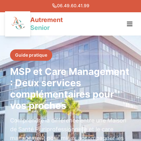
06.49.60.41.99
Autrement
Senior
Notre Solution
Guide pratique
Actualités
MSP et Care Management
Presse
: Deux services
complémentaires pour
Devenir Care Manager
vos proches
Ouvrez votre Agence
Nous Contacter
Comprendre la différence entre une Maison
de Santé Pluriprofessionnelle et le care
Notre centre de formation
management pour mieux accompagner les