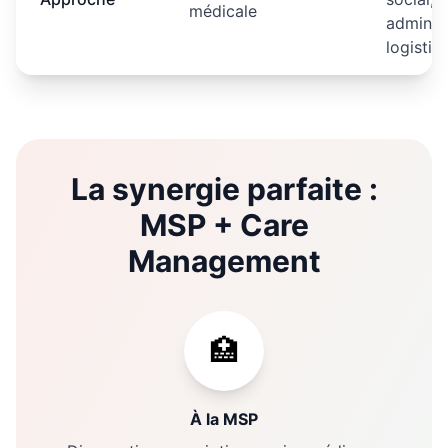
médicale
administ
logistiq
La synergie parfaite :
MSP + Care
Management
🏥
À la MSP