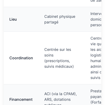
de Sant
Interven
Cabinet physique
Lieu
domicil
partagé
personn
Centrée 
vie quot
Centrée sur les
les aides
soins
logistiq
Coordination
(prescriptions,
humaine
suivis médicaux)
administ
ainsi qu
suivis 
Prestati
ACI (via la CPAM),
payante
Financement
ARS, dotations
(Forfait