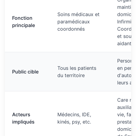
maintie
Soins médicaux et
domicile
Fonction
paramédicaux
Infirmiè
principale
coordonnés
Coordin
et souti
aidants
Personn
Tous les patients
en pert
Public cible
du territoire
d'auton
leurs ai
Care ma
auxiliai
Acteurs
Médecins, IDE,
vie, fami
impliqués
kinés, psy, etc.
prestata
domicile