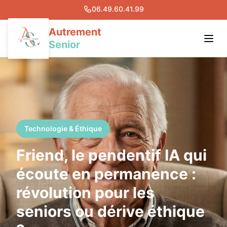
06.49.60.41.99
Autrement
Senior
Notre Solution
Actualités
Presse
Technologie & Éthique
Friend, le pendentif IA qui
Devenir Care Manager
écoute en permanence :
Ouvrez votre Agence
révolution pour les
Nous Contacter
seniors ou dérive éthique
Notre centre de formation