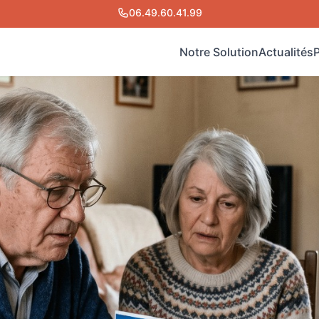
06.49.60.41.99
Notre Solution
Actualités
O
La
M
No
Fo
Ma