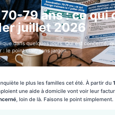
 70-79 ans : ce qui
1er juillet 2026
lique dans quelques jours. Qui est concerné, qu
: le point clair, sans jargon.
nquiète le plus les familles cet été. À partir du
oient une aide à domicile vont voir leur factu
oncerné
, loin de là. Faisons le point simplement.