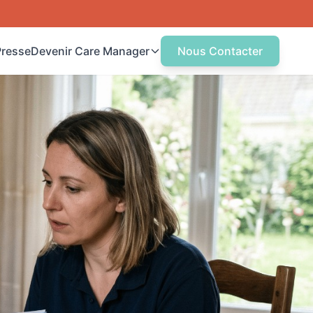
Presse
Devenir Care Manager
Nous Contacter
uvrez votre Agence
ncez votre agence de Care
anagement
tre centre de formation
rmez-vous au métier de Care
nager