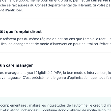
 Une demande d'APA, même pour un GIR 5 ou 6, permet de
conserver l
he se fait auprès du Conseil départemental de l'Hérault. Si votre p
nt d'anticiper.
ôt que l'emploi direct
e relèvent pas du même régime de cotisations que l'emploi direct. Le
les, ce changement de mode d'intervention peut neutraliser l'effet d
ar un care manager
re manager analyse l'éligibilité à l'APA, le bon mode d'intervention, le
lus avantageuse. C'est précisément le genre d'optimisation que nous fa
omplémentaire : malgré les inquiétudes de l'automne, le crédit d'imp
x et plafond inchangés). Il continue donc d'alléger de moitié le coût r