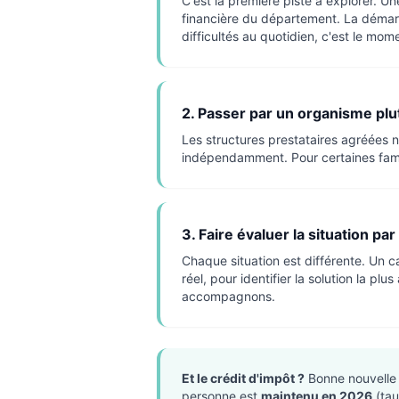
C'est la première piste à explorer.
financière du département. La démarc
difficultés au quotidien, c'est le mome
2. Passer par un organisme plut
Les structures prestataires agréées n
indépendamment. Pour certaines famil
3. Faire évaluer la situation p
Chaque situation est différente. Un ca
réel, pour identifier la solution la p
accompagnons.
Et le crédit d'impôt ?
Bonne nouvelle c
personne est
maintenu en 2026
(tau