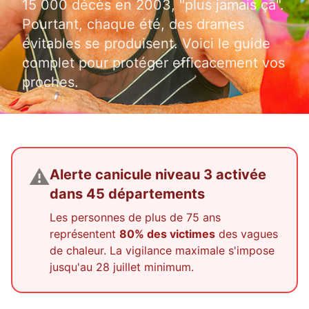
15 000 décès en 2003, "plus jamais ça".
Pourtant, chaque été, des drames
évitables se produisent. Voici le guide
complet pour protéger efficacement vos
proches.
⚠️
Alerte canicule niveau 3 activée
dans 45 départements
Les personnes de plus de 75 ans
représentent
80% des victimes
des vagues
de chaleur. La vigilance maximale s'impose
jusqu'au 28 juillet minimum.