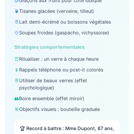
🧊
Glaçons aux fruits pour côté ludique
🍵
Tisanes glacées (verveine, tilleul)
🥛
Lait demi-écrémé ou boissons végétales
🍲
Soupes froides (gaspacho, vichyssoise)
Stratégies comportementales
⏰
Ritualiser : un verre à chaque heure
📱
Rappels téléphone ou post-it colorés
🥂
Utiliser de beaux verres (effet
psychologique)
👥
Boire ensemble (effet miroir)
🎯
Objectifs visuels : bouteille graduée
🏆 Record à battre : Mme Dupont, 87 ans,