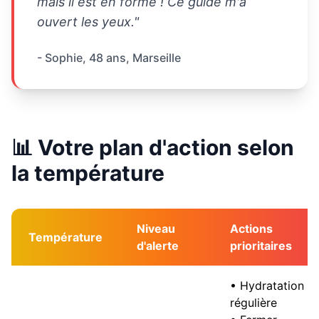
mais il est en forme ! Ce guide m'a
ouvert les yeux."
- Sophie, 48 ans, Marseille
📊 Votre plan d'action selon
la température
Niveau
Actions
Température
d'alerte
prioritaires
• Hydratation
régulière