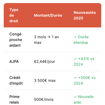
Type
Nouveautés
de
Montant/Durée
2025
droit
Congé
3 mois → 1 an
✓ Durée
proche
max
étendue
aidant
✓ +4,5% vs
AJPA
62,44€/jour
2024
Crédit
✓ +500€ vs
3 500€ max
d'impôt
2024
Prime
✓ Nouvelle
500€/mois
relais
aide